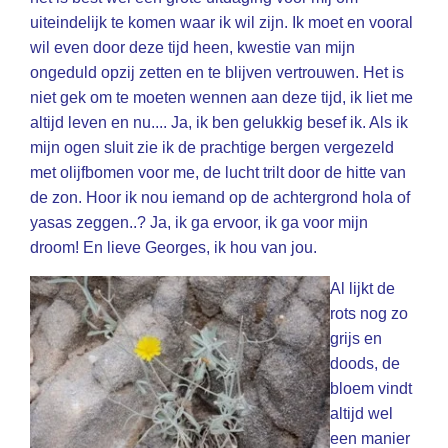
uiteindelijk te komen waar ik wil zijn. Ik moet en vooral
wil even door deze tijd heen, kwestie van mijn
ongeduld opzij zetten en te blijven vertrouwen. Het is
niet gek om te moeten wennen aan deze tijd, ik liet me
altijd leven en nu.... Ja, ik ben gelukkig besef ik. Als ik
mijn ogen sluit zie ik de prachtige bergen vergezeld
met olijfbomen voor me, de lucht trilt door de hitte van
de zon. Hoor ik nou iemand op de achtergrond hola of
yasas zeggen..? Ja, ik ga ervoor, ik ga voor mijn
droom! En lieve Georges, ik hou van jou.
Al lijkt de
rots nog zo
grijs en
doods, de
bloem vindt
altijd wel
een manier