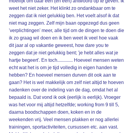
moeilijk om daar een (en één) antwoord op te geven. Ik
weet het niet zeker. Het klinkt zo ondankbaar om te
zeggen dat ik niet gelukkig ben. Het voelt alsof ik dat
niet mag zeggen. Zelf mijn baan opgezegd dus geen
'verplichtingen' meer, alle tijd om de dingen te doen die
ik zo graag wil doen en ik ben weet ik veel hoe vaak
dit jaar al op vakantie geweest, how dare you te
zeggen dat je niet gelukkig bent; 'je hebt alles wat je
hartje begeert'. En toch............. Hoeveel mensen weten
echt wat het is om je tijd volledig in eigen handen te
hebben? En hoeveel mensen durven dit ook aan te
gaan? Het is wel makkelijk om zelf niet altijd te hoeven
nadenken over de indeling van de dag, omdat het al
bepaald is. Dat vond ik ook (eerlijk is eerlijk). Vroeger
was het voor mij altijd hetzelfde; working from 9 till 5,
daarna boodschappen doen, koken en in de
weekenden vrij. Veel mensen plakken er nog allerlei
trainingen, sportactiviteiten, cursussen etc. aan vast.