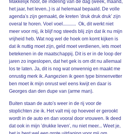
Makkelijk hoor, de indeling van de dag (week, maand,
het jaar, het leven..) is al helemaal bepaald. De volle
agenda's zijn gemaakt, de kreten 'druk druk druk' zijn
overal te horen. Voel voel........... Ok, dit werkt niet
meer voor mij, ik blijf nog steeds blij zijn dat ik nu mijn
vrijheid heb. Wat nog wel de hoek om komt kijken is
dat ik nuttig moet zijn, geld moet verdienen, iets moet
betekenen in de maatschappij. Dit is er in de loop der
jaren zo ingeslopen, dat het gek is om dit nu allemaal
los te laten. Ja, dit is nog wat onwennig en maakt me
onrustig merk ik. Aangezien ik geen type binnenvetter
ben moet ik mijn onrust wel eens kwijt en daar is
Georges dan den dupe van (arme man).
Buiten staan de auto's weer in de rij voor de
stoplichten zie ik. Het valt mij op hoeveel er gerookt
wordt in de auto en dan vooral door vrouwen. Ik deed
dat ook in mijn 'drukke leven', nu niet meer... Weet je,
het is best wel een grote uitdaging voor mij om