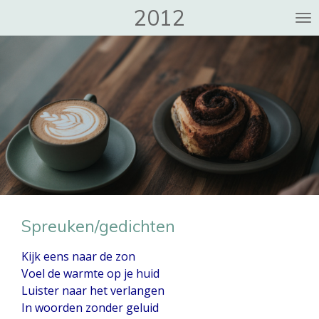
2012
Ga
direct
naar
de
hoofdinhoud
Spreuken/gedichten
Kijk eens naar de zon
Voel de warmte op je huid
Luister naar het verlangen
In woorden zonder geluid